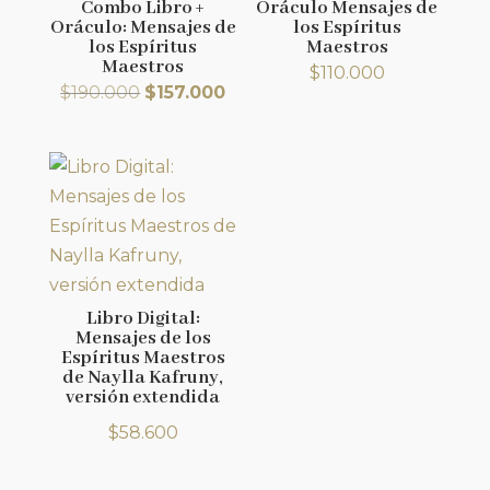
Combo Libro +
Oráculo Mensajes de
Oráculo: Mensajes de
los Espíritus
los Espíritus
Maestros
Maestros
$
110.000
El
El
$
190.000
$
157.000
precio
precio
original
actual
era:
es:
$190.000.
$157.000.
Libro Digital:
Mensajes de los
Espíritus Maestros
de Naylla Kafruny,
versión extendida
$
58.600