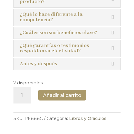
producto?
¿Qué lo hace diferente a la
competencia?
¿Cuáles son sus beneficios clave?
¿Qué garantías o testimonios
respaldan su efectividad?
Antes y después
2 disponibles
Libro
Añadir al carrito
físico:
Mensajes
de
SKU:
PE888C
Categoría:
Libros y Oráculos
los
Espíritus